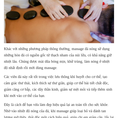
Khác với những phương pháp thông thường, massage đá nóng sử dụng
những hòn đá có nguồn gốc từ thạch nham của núi lửa, có khả năng giữ
nhiệt lâu. Chúng được mài dũa bóng mịn, khử trùng, làm nóng ở nhiệt
độ nhất định rồi mới dùng massage.
Các viên đá này rất tốt trong việc lưu thông khí huyết cho cơ thể, tạo
cảm giác thư thái, kích thích sự thư giãn, giúp cơ thể bài tiết chất độc,
giảm căng cơ bắp, các dây thần kinh, giảm sự mệt mỏi và tiếp thêm sinh
khí mới vào cơ thể của bạn.
Đây là cách để bạn vừa làm đẹp hiệu quả lại an toàn tốt cho sức khỏe.
Nhờ vào nhiệt độ nóng của đá, khi massage giúp loại bỏ và đánh tan
lượng mỡ thừa, thải độc một cách hiệu quả, giúp chị em giảm cân, lấy lại