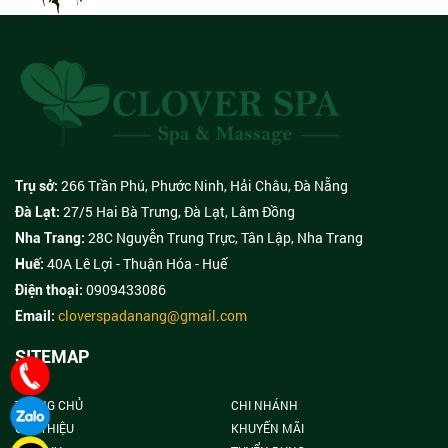
tạo năng lượng chỉ trong
một buổi trị liệu
266 Trần Phú, Phước Ninh, Hải Châu, Đà Nẵng
Trụ sở:
27/5 Hai Bà Trưng, ​​Đà Lạt, Lâm Đồng
Đà Lạt:
28C Nguyễn Trung Trực, Tân Lập, Nha Trang
Nha Trang:
40A Lê Lợi - Thuận Hóa - Huế
Huế:
0909433086
Điện thoại:
cloverspadanang@gmail.com
Email:
SITEMAP
TRANG CHỦ
CHI NHÁNH
GIỚI THIỆU
KHUYẾN MÃI