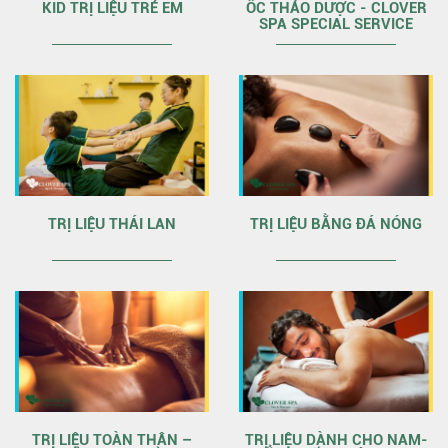
KID TRỊ LIỆU TRẺ EM
ỐC THẢO DƯỢC - CLOVER
SPA SPECIAL SERVICE
TRỊ LIỆU THÁI LAN
TRỊ LIỆU BẰNG ĐÁ NÓNG
TRỊ LIỆU TOÀN THÂN –
TRỊ LIỆU DÀNH CHO NAM-