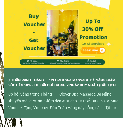
⚡ TUẦN VÀNG THÁNG 11: CLOVER SPA MASSAGE ĐÀ NẴNG GIẢM
SỐC ĐẾN 30% - ƯU ĐÃI CHỈ TRONG 7 NGÀY DUY NHẤT! (ĐẶT LỊCH
TRƯỚC)
Cơ hội vàng trong Tháng 11! Clover Spa Massage Đà Nẵng
khuyến mãi cực lớn: Giảm đến 30% cho TẤT CẢ DỊCH VỤ & Mua
Voucher Tặng Voucher. Đón Tuần Vàng này bằng cách đặt lịch
trước ngay!