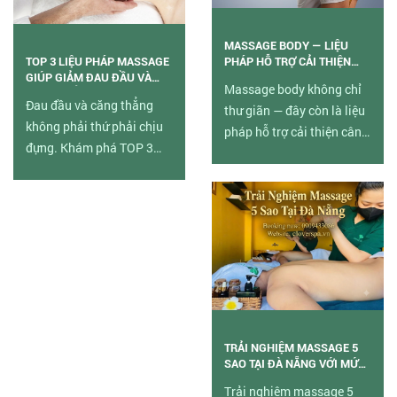
MASSAGE BODY — LIỆU
TOP 3 LIỆU PHÁP MASSAGE
PHÁP HỖ TRỢ CẢI THIỆN
GIÚP GIẢM ĐAU ĐẦU VÀ
CÂN NẶNG HIỆU QUẢ
Massage body không chỉ
CĂNG THẲNG
Đau đầu và căng thẳng
thư giãn — đây còn là liệu
không phải thứ phải chịu
pháp hỗ trợ cải thiện cân
đựng. Khám phá TOP 3
nặng hiệu quả. Khám phá
liệu pháp massage tại
cơ chế khoa học và các
Clover Spa Đà Nẵng giúp
liệu trình phù hợp tại
giảm đau đầu hiệu quả —
Clover Spa Đà Nẵng.
không cần thuốc, tác động
từ gốc rễ.
TRẢI NGHIỆM MASSAGE 5
SAO TẠI ĐÀ NẴNG VỚI MỨC
GIÁ BÌNH DÂN
Trải nghiệm massage 5