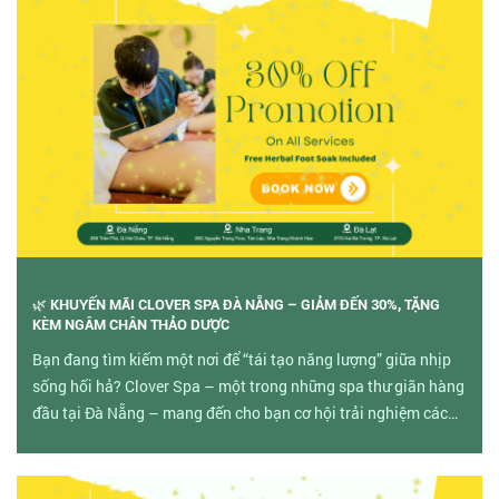
🌿 KHUYẾN MÃI CLOVER SPA ĐÀ NẴNG – GIẢM ĐẾN 30%, TẶNG
KÈM NGÂM CHÂN THẢO DƯỢC
Bạn đang tìm kiếm một nơi để “tái tạo năng lượng” giữa nhịp
sống hối hả? Clover Spa – một trong những spa thư giãn hàng
đầu tại Đà Nẵng – mang đến cho bạn cơ hội trải nghiệm các
liệu trình massage cao cấp với ưu đãi giảm giá đến 30%, tặng
kèm ngâm chân thảo dược ấm, giúp thả lỏng toàn thân và
thanh lọc cơ thể.