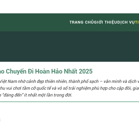
TRANG CHỦ
GIỚI THIỆU
DỊCH VỤ
T
ho Chuyến Đi Hoàn Hảo Nhất 2025
Việt Nam nhờ cảnh đẹp thiên nhiên, thành phố sạch – văn minh và dịch 
hu vui chơi tầm cỡ quốc tế và vô số trải nghiệm phù hợp cho cặp đôi, gia
“đáng đến” ít nhất một lần trong đời.
t