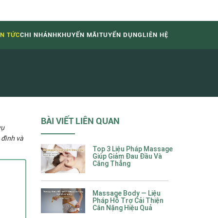
IN TỨC
CHI NHÁNH
KHUYẾN MÃI
TUYỂN DỤNG
LIÊN HỆ
BÀI VIẾT LIÊN QUAN
vụ
 đình và
Top 3 Liệu Pháp Massage
Giúp Giảm Đau Đầu Và
Căng Thẳng
Massage Body — Liệu
Pháp Hỗ Trợ Cải Thiện
Cân Nặng Hiệu Quả